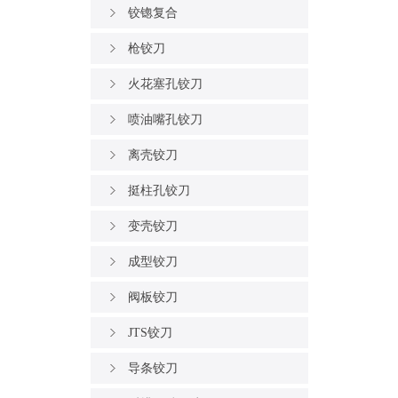
铰锪复合
枪铰刀
火花塞孔铰刀
喷油嘴孔铰刀
离壳铰刀
挺柱孔铰刀
变壳铰刀
成型铰刀
阀板铰刀
JTS铰刀
导条铰刀