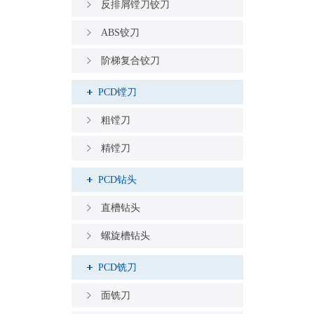
反排屑镗刀铰刀
ABS铰刀
阶梯复合铰刀
PCD镗刀
粗镗刀
精镗刀
PCD钻头
直槽钻头
螺旋槽钻头
PCD铣刀
面铣刀