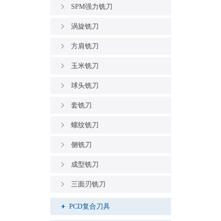
SPM强力铣刀
涡旋铣刀
方肩铣刀
玉米铣刀
球头铣刀
套铣刀
螺纹铣刀
侧铣刀
成型铣刀
三面刃铣刀
PCD复合刀具