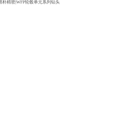
用朴精密|WFP轮毂单元系列钻头