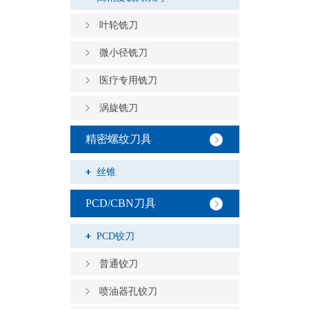
叶轮铣刀
微小径铣刀
医疗专用铣刀
涡旋铣刀
精密螺纹刀具
丝锥
PCD/CBN刀具
PCD铰刀
普通铰刀
喷油器孔铰刀