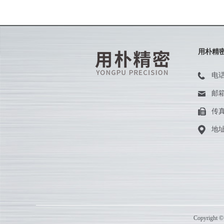
用朴精
电
邮
传
地
Copyri