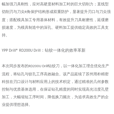
幅加强刀具刚性，应对高硬度材料加工时的巨大切削力；直线型
切削刃与刀尖
角保护结构形成双重防护，显著提升刃口与刀尖强
R
度；搭配模具加工专用基体材料，有效提升刀具耐磨性，延缓磨
损速度，为模具制造中的深孔、硬料加工提供稳定高效的工具支
持。
：钻铰一体化的效率革新
YPP Drill® RD200U Drill
本次同步发布的
钻铰刀，以一体化加工理念优化生产
RD200U Drill
流程，将钻孔与铰孔工序高效融合。该产品延续了苏州用朴精密
科技在刃口设计与材料应用上的技术积淀，通过精准的几何参数
控制与优质基体选用，在保证钻孔精度的同时实现高光洁度孔壁
加工，大幅缩短工序时间，降低换刀频次，为追求高效生产的企
业提供理想选择。