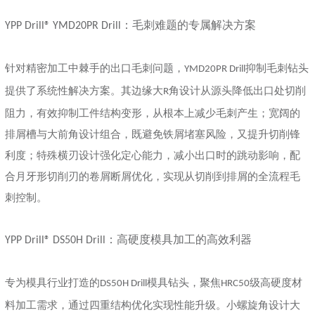
：毛刺难题的专属解决方案
YPP Drill® YMD20PR Drill
针对精密加工中棘手的出口毛刺问题，
抑制毛刺钻头
YMD20PR Drill
提供了系统性解决方案。其边缘大
角设计从源头降低出口处切削
R
阻力，有效抑制工件结构变形，从根本上减少毛刺产生；宽阔的
排屑槽与大前角设计组合，既避免铁屑堵塞风险，又提升切削锋
利度；特殊横刃设计强化定心能力，减小出口时的跳动影响，配
合月牙形切削刃的卷屑断屑优化，实现从切削到排屑的全流程毛
刺控制。
：高硬度模具加工的高效利器
YPP Drill® DS50H Drill
专为模具行业打造的
模具钻头，聚焦
级高硬度材
DS50H Drill
HRC50
料加工需求，通过四重结构优化实现性能升级。小螺旋角设计大