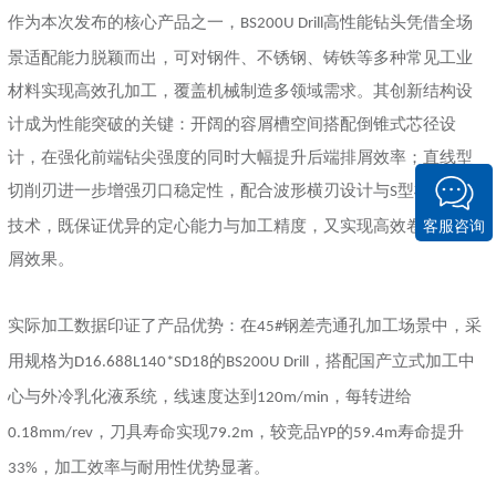
作为本次发布的核心产品之一，
高性能钻头凭借全场
BS200U Drill
景适配能力脱颖而出，可对钢件、不锈钢、铸铁等多种常见工业
材料实现高效孔加工，覆盖机械制造多领域需求。其创新结构设
计成为性能突破的关键：开阔的容屑槽空间搭配倒锥式芯径设
计，在强化前端钻尖强度的同时大幅提升后端排屑效率；直线型
切削刃进一步增强刃口稳定性，配合波形横刃设计与
型横刃修正
S
技术，既保证优异的定心能力与加工精度，又实现高效卷屑与断
客服咨询
屑效果。
实际加工数据印证了产品优势：在
钢差壳通孔加工场景中，采
45#
用规格为
的
，搭配国产立式加工中
D16.688L140*SD18
BS200U Drill
心与外冷乳化液系统，线速度达到
，每转进给
120m/min
，刀具寿命实现
，较竞品
的
寿命提升
0.18mm/rev
79.2m
YP
59.4m
，加工效率与耐用性优势显著。
33%