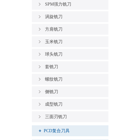
SPM强力铣刀
涡旋铣刀
方肩铣刀
玉米铣刀
球头铣刀
套铣刀
螺纹铣刀
侧铣刀
成型铣刀
三面刃铣刀
PCD复合刀具