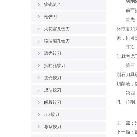
切削
铰锪复合
前面提到
枪铰刀
首先，需
床或者如
火花塞孔铰刀
素，则可
喷油嘴孔铰刀
其次，要
离壳铰刀
时就考虑
第三，由
挺柱孔铰刀
刚石刀具
变壳铰刀
切削液，
成型铰刀
第四，金
孔、拉削
阀板铰刀
JTS铰刀
上一篇：
导条铰刀
下一篇：