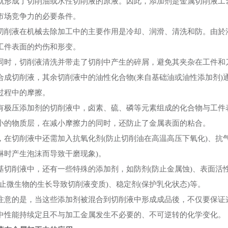
就形成了切削油或水性切削液的原液。因此，添加剂是金属切削液工
市场竞争力的必要条件。
液在机械去除加工中的主要作用是冷却、润滑、清洗和防。由於液
工件表面的灼伤和形变。
，切削液清洗并带走了切削中产生的碎屑，避免其夹杂在工件和刀
合成切削液，其余切削液中的油性化合物(来自基础油或油性添加剂)
过程中的摩擦。
压添加剂的切削液中，卤素、硫、磷等元素组成的化合物与工件表
小的物质层，在减小摩擦力的同时，还防止了金属表面的粘合。
切削液中还需加入抗氧化剂(防止切削油在高温高压下氧化)、抗气化
淋时产生泡沫而导致干磨现象)。
削液中，还有一些特殊的添加剂，如防剂(防止金属蚀)、表面活性
防止微生物的生长导致切削液变质)、稳定剂(保护乳化状态)等。
的是，当这些添加剂被混合到切削液中形成成品後，不仅要保证这
中性能持续定且不与加工金属发生不必要的、不可逆转的化学变化。