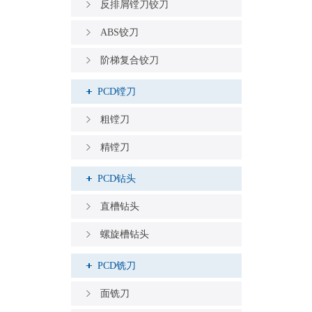
反排屑镗刀铰刀
ABS铰刀
阶梯复合铰刀
PCD镗刀
粗镗刀
精镗刀
PCD钻头
直槽钻头
螺旋槽钻头
PCD铣刀
面铣刀