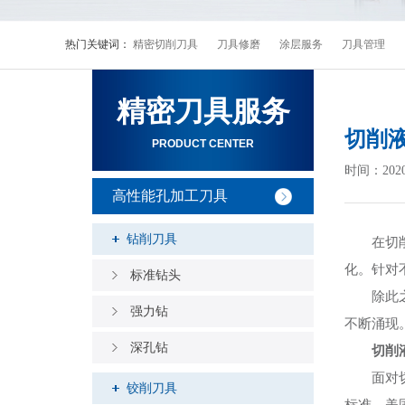
热门关键词：
精密切削刀具
刀具修磨
涂层服务
刀具管理
精密刀具服务
切削
PRODUCT CENTER
时间：20
高性能孔加工刀具
钻削刀具
在切削液
化。针对
标准钻头
除此之外
强力钻
不断涌现
深孔钻
切削
面对切削
铰削刀具