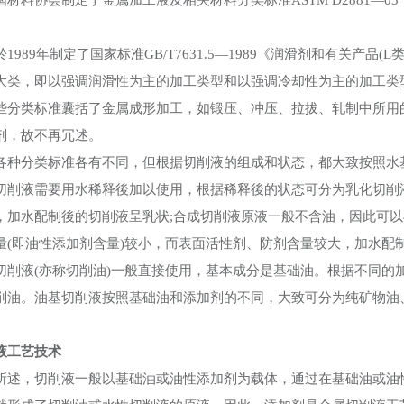
材料协会制定了金属加工液及相关材料分类标准ASTM D2881—03
89年制定了国家标准GB/T7631.5—1989《润滑剂和有关产品(
大类，即以强调润滑性为主的加工类型和以强调冷却性为主的加工类
些分类标准囊括了金属成形加工，如锻压、冲压、拉拔、轧制中所用的
剂，故不再冗述。
分类标准各有不同，但根据切削液的组成和状态，都大致按照水
液需要用水稀释後加以使用，根据稀释後的状态可分为乳化切削液
，加水配制後的切削液呈乳状;合成切削液原液一般不含油，因此可以
量(即油性添加剂含量)较小，而表面活性剂、防剂含量较大，加水配
液(亦称切削油)一般直接使用，基本成分是基础油。根据不同的
削油。油基切削液按照基础油和添加剂的不同，大致可分为纯矿物油
。
液工艺技术
，切削液一般以基础油或油性添加剂为载体，通过在基础油或油性