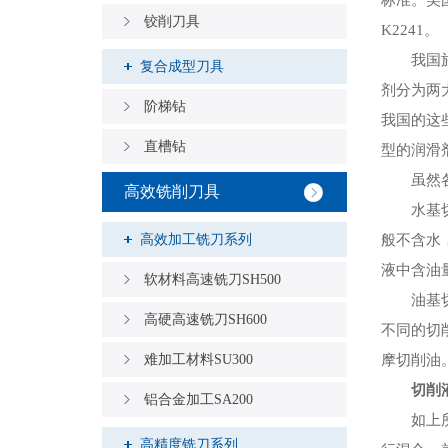
标准。美国
铰削刀具
K2241。
我国於19
复合成型刀具
剂分为两
阶梯钻
我国的这
直槽钻
型的润滑
虽然各种
高效铣削刀具
水基切削
高效加工铣刀系列
般不含水
液中含油
软材料高速铣刀SH500
油基切削
高硬高速铣刀SH600
不同的切
难加工材料SU300
摩切削油
切削
铝合金加工SA200
如上所述
高精度铣刀系列