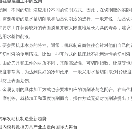
液在金属加工中的应用
，不同的切削液应用於不同的切削方式。因此，在切削液的实际操
要考虑的是水基切削液和油基切削液的选择。一般来说，油基切削
果要求工件获得较好的表面质量并较大限度地延长刀具的寿命，建议
选用水基切削液。
参照机床本身的特性。通常，机床制造商往往会针对他们自己的设
了切削液的使用情况。比如一些开放式的机床就不能用油性的切削液
於刀具和工件的材质不同，其耐高温性、可切削指数、硬度等也就
硬度非常高，为达到良好的冷却效果，一般采用水基切削液;对於硬
以防止表面划伤。
属切削的具体加工方式也会要求相应的切削液与之配合。在当代机
、磨削等。就精加工和重度切削而言，操作方式无疑对切削液提出了
汽车发动机制造业新趋势
国内模具数控刀具产业逐走向国际大舞台