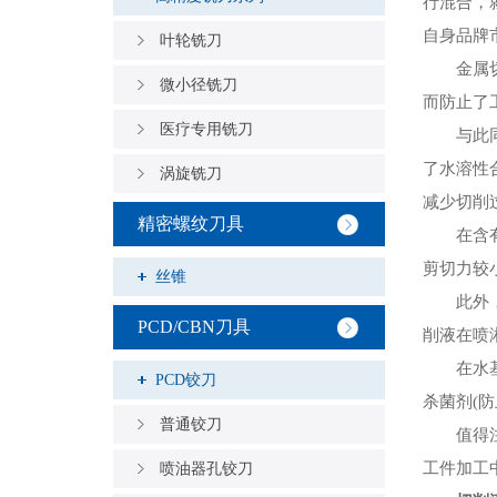
行混合，
自身品牌
叶轮铣刀
金属切削
微小径铣刀
而防止了
医疗专用铣刀
与此同时
了水溶性
涡旋铣刀
减少切削
精密螺纹刀具
在含有极
剪切力较
丝锥
此外，在
PCD/CBN刀具
削液在喷
在水基切
PCD铰刀
杀菌剂(
普通铰刀
值得注意
工件加工
喷油器孔铰刀