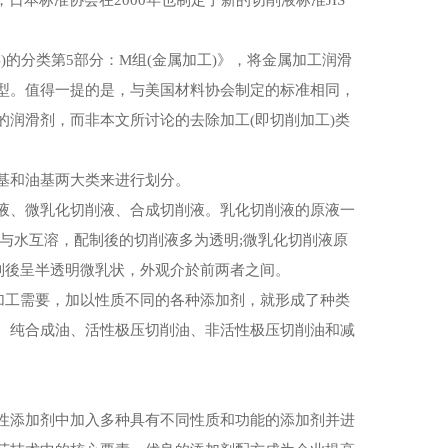
，日本标准协会在2000年也制定了新的切削液标准JIS
L类)的分类第5部分：M组(金属加工)》，将金属加工润滑
型。值得一提的是，与美国材料协会制定的标准相同，
润滑剂，而非本文所讨论的去除加工(即切削加工)类
基和油基两大类来进行划分。
、微乳化切削液、合成切削液。乳化切削液的原液一
与水互溶，配制後的切削液多为透明;微乳化切削液原
制後呈半透明微乳状，外观介於前两者之间。
加工需要，加以性质不同的各种添加剂，就形成了种类
、纯合成油、活性极压切削油、非活性极压切削油和减
添加剂中加入多种具有不同性质和功能的添加剂并进