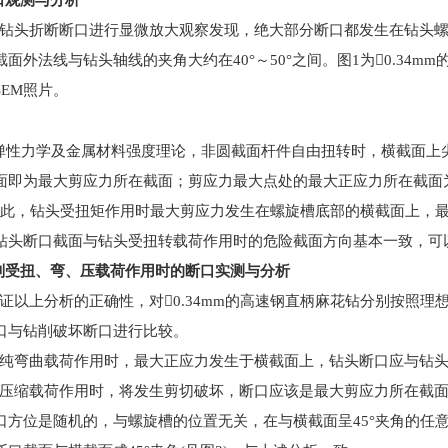
口观测与分析
钻头折断断口进行显微放大观察发现，绝大部分断口都发生在钻头
截面外法线与钻头轴线的夹角大约在
40°
～
50°
之间。图
1
为
0.34mm
SEM
照片。
弹性力学及金属材料强度理论，非圆截面杆件自由扭转时，横截面上
面即为最大剪应力所在截面；剪应力最大点处的最大正应力所在截面
此，钻头受扭矩作用时最大剪应力发生在螺旋槽底部的横截面上，
钻头断口截面与钻头受扭转载荷作用时的危险截面方向基本一致，可
别受扭、弯、压载荷作用时的断口实测与分析
证以上分析的正确性，对
0.34mm
的高速钢直柄麻花钻分别按照理
口与钻削破坏断口进行比较。
纯弯曲载荷作用时，最大正应力发生于横截面上，钻头断口应与钻
压缩载荷作用时，将发生剪切破坏，断口应该是最大剪应力所在截
口方位是随机的，与螺旋槽的位置无关，在与横截面呈
45°
夹角的任