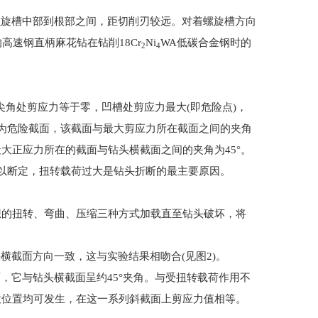
螺旋槽中部到根部之间，距切削刃较远。对着螺旋槽方向
的高速钢直柄麻花钻在钻削
18Cr
Ni
WA
低碳合金钢时的
2
4
尖角处剪应力等于零，凹槽处剪应力最大
(
即危险点
)
，
为危险截面，该截面与最大剪应力所在截面之间的夹角
最大正应力所在的截面与钻头横截面之间的夹角为
45°
。
以断定，扭转载荷过大是钻头折断的最主要原因。
想的扭转、弯曲、压缩三种方式加载直至钻头破坏，将
头横截面方向一致，这与实验结果相吻合
(
见图
2)
。
面，它与钻头横截面呈约
45°
夹角。与受扭转载荷作用不
意位置均可发生，在这一系列斜截面上剪应力值相等。