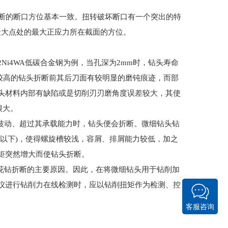
断的断口方位基本一致。扭转破坏断口有一个突出的特
最大点处的最大正应力所在截面的方位。
2Ni4WA
低碳合金钢为例，当孔深为
2mm
时，钻头寿命
较高的钻头折断前其后刀面有较明显的磨钝痕迹，而部
头材料内部有缺陷或是切削刃刃磨角度误差较大，其使
很大。
波动、超过其承载能力时，钻头便会折断。微细钻头钻
以下
)
，使得螺旋槽较浅，容屑、排屑能力较低，加之
矩突然增大而使钻头折断。
花钻折断的主要原因。因此，在将微细钻头用于钻削加
仪进行钻削力在线检测时，应以钻削扭矩作为检测、控
客服咨询