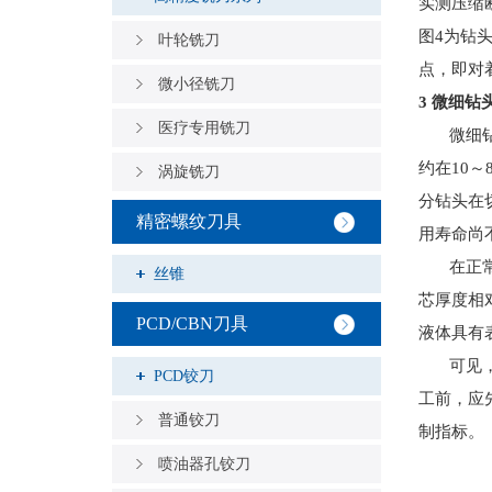
实测压缩
图
4
为钻
叶轮铣刀
点，即对
微小径铣刀
3
微细钻
医疗专用铣刀
微细
约在
10
～
涡旋铣刀
分钻头在
精密螺纹刀具
用寿命尚
在正
丝锥
芯厚度相
PCD/CBN刀具
液体具有
可见
PCD铰刀
工前，应
普通铰刀
制指标。
喷油器孔铰刀