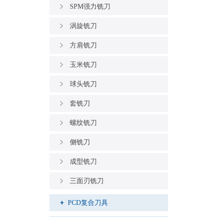
SPM强力铣刀
涡旋铣刀
方肩铣刀
玉米铣刀
球头铣刀
套铣刀
螺纹铣刀
侧铣刀
成型铣刀
三面刃铣刀
PCD复合刀具