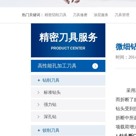
热门关键词：
精密切削刀具
刀具修磨
涂层服务
刀具管理
精密刀具服务
微细
PRODUCT CENTER
时间：20
高性能孔加工刀具
钻削刀具
采用
标准钻头
而折断了
强力钻
钻头受到
深孔钻
折断中所
项载荷增
铰削刀具