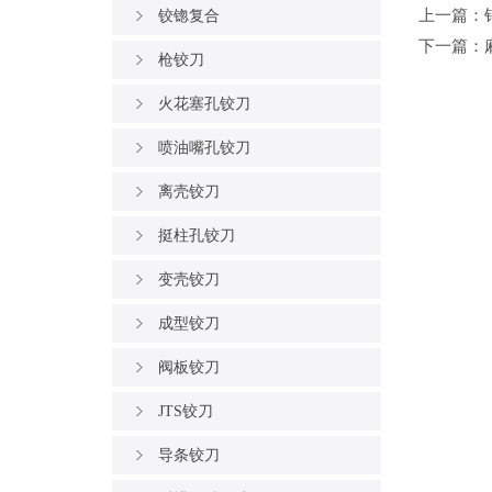
上一篇：
铰锪复合
下一篇：
枪铰刀
火花塞孔铰刀
喷油嘴孔铰刀
离壳铰刀
挺柱孔铰刀
变壳铰刀
成型铰刀
阀板铰刀
JTS铰刀
导条铰刀