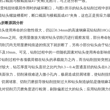
断口截面与横截面成
45°
夹角
(
见图
3)
，与上述分析一致。
头受纯扭转载荷作用时的破坏断口，与图
1
所示的钻头在钻削过程中折
着钻头螺旋槽看时，断口截面与横截面成
45°
夹角，这也正是剪应力
头折断原因分析
钻头使用寿命的分散性很大，仍以
0.34mm
的高速钢麻花钻钻削
18Cr
80mm
之间。使用显微放大镜对钻头切削刃进行观察发现，部分寿命
切削刃尚无明显磨钝痕迹的情况下就折断了，另有小部分钻头由于钻
不及
10mm
。可见，钻削过程中的一些随机因素对钻头使用寿命影响
常钻削过程中各项载荷都在钻头的承载能力之内，而当钻削扭矩突然
对较大，钻芯厚度与钻头直径之比约为
0.3
～
0.4(
普通直径的钻头在
0.2
表面张力，切削液很难进入微小孔内，极易造成切屑堵塞，使钻削扭
，切屑堵塞、切削刃磨损导致钻削扭矩过大和钻头制造缺陷是微细麻
先对切削刃刃磨角度进行检测，剔除偏差过大的钻头；应用钻削测力