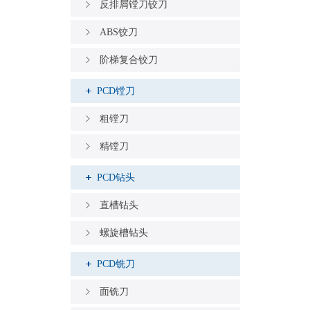
反排屑镗刀铰刀
ABS铰刀
阶梯复合铰刀
PCD镗刀
粗镗刀
精镗刀
PCD钻头
直槽钻头
螺旋槽钻头
PCD铣刀
面铣刀