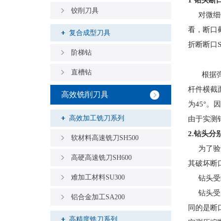
1
钻头断
铰削刀具
对微细
看，断口
复合成型刀具
折断断口
阶梯钻
直槽钻
根据
杆件横截
高效铣削刀具
为
45°
。因
高效加工铣刀系列
由于实测
2.
钻头分
软材料高速铣刀SH500
为了验
高硬高速铣刀SH600
其破坏断
难加工材料SU300
钻头受
钻头受
铝合金加工SA200
同的是断
高精度铣刀系列